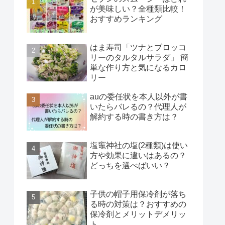
が美味しい？全種類比較！
おすすめランキング
はま寿司「ツナとブロッコ
リーのタルタルサラダ」 簡
単な作り方と気になるカロ
リー
auの委任状を本人以外が書
いたらバレるの？代理人が
解約する時の書き方は？
塩竈神社の塩(2種類)は使い
方や効果に違いはあるの？
どっちを選べばいい？
子供の帽子用保冷剤が落ち
る時の対策は？おすすめの
保冷剤とメリットデメリッ
ト