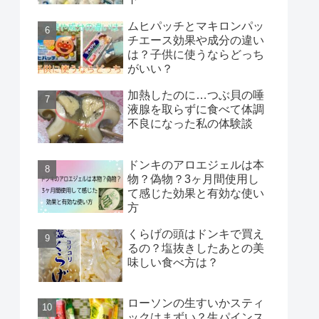
ムヒパッチとマキロンパッ
チエース効果や成分の違い
は？子供に使うならどっち
がいい？
加熱したのに…つぶ貝の唾
液腺を取らずに食べて体調
不良になった私の体験談
ドンキのアロエジェルは本
物？偽物？3ヶ月間使用し
て感じた効果と有効な使い
方
くらげの頭はドンキで買え
るの？塩抜きしたあとの美
味しい食べ方は？
ローソンの生すいかスティ
ックはまずい？生パインス