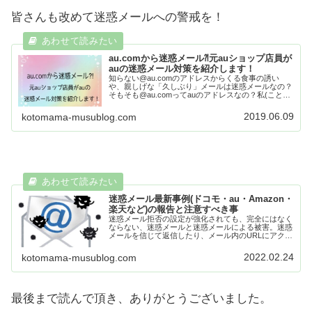
皆さんも改めて迷惑メールへの警戒を！
au.comから迷惑メール⁈元auショップ店員が
auの迷惑メール対策を紹介します！
知らない@au.comのアドレスからくる食事の誘い
や、親しげな「久しぶり」メールは迷惑メールなの？
そもそも@au.comってauのアドレスなの？私(ことら)
そんな疑問に元auショップの店員の私がお答えしま
す！この記事を読んでもらうことで、...
2019.06.09
kotomama-musublog.com
迷惑メール最新事例(ドコモ・au・Amazon・
楽天など)の報告と注意すべき事
迷惑メール拒否の設定が強化されても、完全にはなく
ならない、迷惑メールと迷惑メールによる被害。迷惑
メールを信じて返信したり、メール内のURLにアクセ
ス・ログインする事で⚫︎個人情報を抜かれた⚫︎振込み
詐欺にあった⚫︎ネットショッピングで勝手に...
2022.02.24
kotomama-musublog.com
最後まで読んで頂き、ありがとうございました。